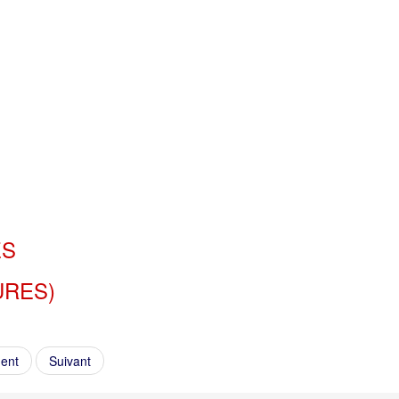
ES
URES)
ent
Suivant